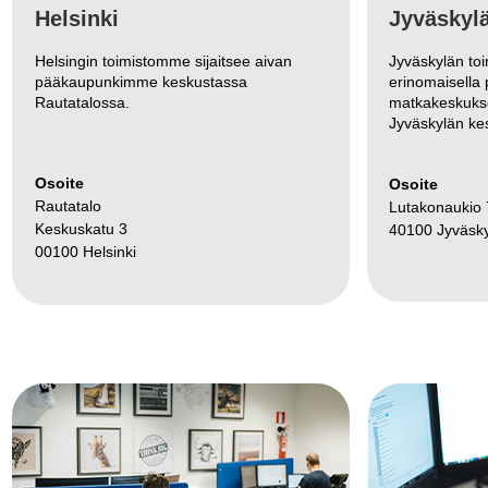
Helsinki
Jyväskyl
Helsingin toimistomme sijaitsee aivan
Jyväskylän to
pääkaupunkimme keskustassa
erinomaisella 
Rautatalossa.
matkakeskukse
Jyväskylän ke
Osoite
Osoite
Rautatalo
Lutakonaukio 
Keskuskatu 3
40100 Jyväsk
00100 Helsinki