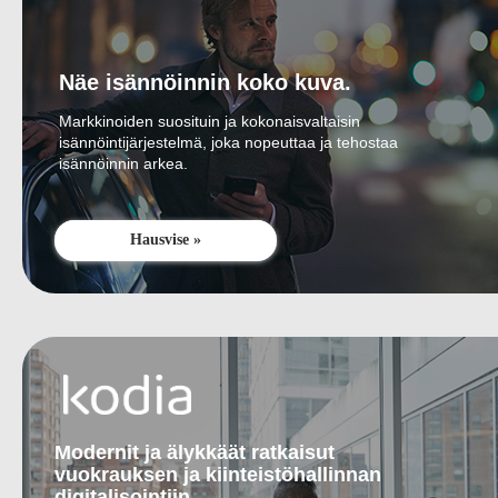
Näe isännöinnin koko kuva.
Markkinoiden suosituin ja kokonaisvaltaisin
isännöintijärjestelmä, joka nopeuttaa ja tehostaa
isännöinnin arkea.
Hausvise »
Modernit ja älykkäät ratkaisut
vuokrauksen ja kiinteistöhallinnan
digitalisointiin