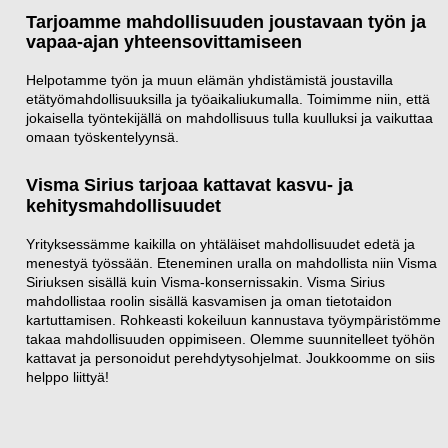
Tarjoamme mahdollisuuden joustavaan työn ja
vapaa-ajan yhteensovittamiseen
Helpotamme työn ja muun elämän yhdistämistä joustavilla
etätyömahdollisuuksilla ja työaikaliukumalla. Toimimme niin, että
jokaisella työntekijällä on mahdollisuus tulla kuulluksi ja vaikuttaa
omaan työskentelyynsä.
Visma Sirius tarjoaa kattavat kasvu- ja
kehitysmahdollisuudet
Yrityksessämme kaikilla on yhtäläiset mahdollisuudet edetä ja
menestyä työssään. Eteneminen uralla on mahdollista niin Visma
Siriuksen sisällä kuin Visma-konsernissakin. Visma Sirius
mahdollistaa roolin sisällä kasvamisen ja oman tietotaidon
kartuttamisen. Rohkeasti kokeiluun kannustava työympäristömme
takaa mahdollisuuden oppimiseen. Olemme suunnitelleet työhön
kattavat ja personoidut perehdytysohjelmat. Joukkoomme on siis
helppo liittyä!