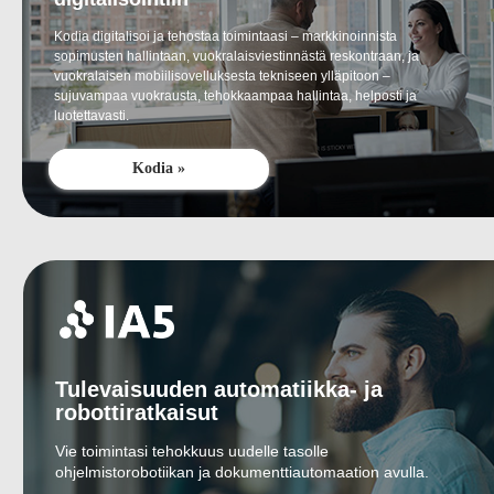
Kodia digitalisoi ja tehostaa toimintaasi – markkinoinnista
sopimusten hallintaan, vuokralaisviestinnästä reskontraan, ja
vuokralaisen mobiilisovelluksesta tekniseen ylläpitoon –
sujuvampaa vuokrausta, tehokkaampaa hallintaa, helposti ja
luotettavasti.
Kodia »
Tulevaisuuden automatiikka- ja
robottiratkaisut
Vie toimintasi tehokkuus uudelle tasolle
ohjelmistorobotiikan ja dokumenttiautomaation avulla.