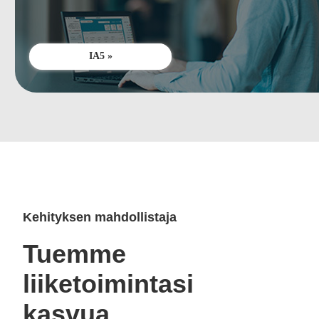
IA5 »
Kehityksen mahdollistaja
Tuemme
liiketoimintasi
kasvua