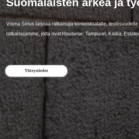
Suomalaisten arkea ja työ
Visma Sirius tarjoaa ratkaisuja kiinteistöalalle, teollisuud
ratkaisujamme, joita ovat Hausvise, Tampuuri, Kodia, Estat
Yhteystiedot