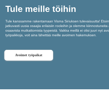
Tule meille töihin
Tule kanssamme rakentamaan Visma Siriuksen tulevaisuutta! Ets
jatkuvasti uusia osaajia erilaisiin rooleihin ja olemme kiinnostuneita
osaavista mutkattomista tyypeistä. Vaikka meillä ei olisi juuri nyt av
työpaikkoja, voit aina lähettää meille avoimen hakemuksen.
Avoimet työpaikat